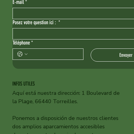
E‑mail
*
Posez votre question ici :
*
Téléphone
*
Envoyer
INFOS UTILES
Aquí está nuestra dirección: 1 Boulevard de
la Plage, 66440 Torreilles.
Ponemos a disposición de nuestros clientes
dos amplios aparcamientos accesibles