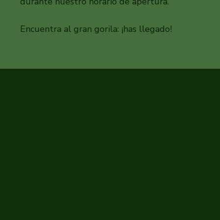
durante nuestro horario de apertura.
Encuentra al gran gorila: ¡has llegado!