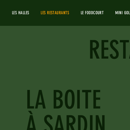
LES HALLES
LES RESTAURANTS
LE FOODCOURT
MINI GOL
RES
LA BOITE
À SARDIN