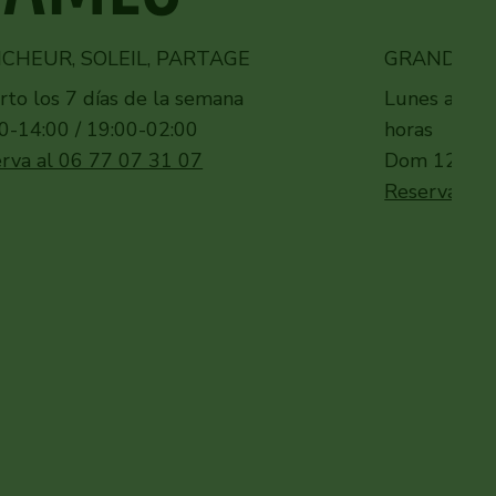
ICHEUR, SOLEIL, PARTAGE
GRANDS PL
rto los 7 días de la semana
Lunes a sáb
0-14:00 / 19:00-02:00
horas
rva al 06 77 07 31 07
Dom 12:00-1
Reserva al 