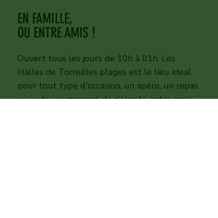
EN FAMILLE,
OU ENTRE AMIS !
Ouvert tous les jours de 10h à 01h, Les
Halles de Torreilles plages est le lieu ideal
pour tout type d'occasion, un apéro, un repas
ou juste un moment de détente entre amis.
NOUS TROUVEZ